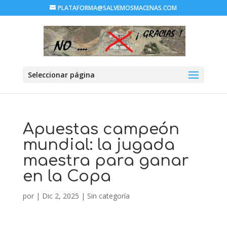
PLATAFORMA@SALVEMOSMACENAS.COM
Seleccionar página
Apuestas campeón
mundial: la jugada
maestra para ganar
en la Copa
por
|
Dic 2, 2025
| Sin categoría