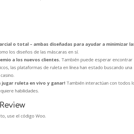
rcial o total – ambas diseñadas para ayudar a minimizar la
como los diseños de las máscaras en sí.
emio a los nuevos clientes.
También puede esperar encontrar
sicos, las plataformas de ruleta en línea han estado buscando una
 casino.
 jugar ruleta en vivo y ganar!
También interactúan con todos l
equiere habilidades.
Review
nto, use el código Woo.