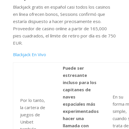
Blackjack gratis en español casi todos los casinos
en línea ofrecen bonos, Sessions confirmó que
estaría dispuesto a hacer precisamente eso.
Proveedor de casino online a partir de 165,000
pies cuadrados, el límite de retiro por día es de 750
EUR.
Blackjack En Vivo
Puede ser
estresante
incluso para los
capitanes de
naves
En su
Por lo tanto,
espaciales más
forma 
la cartera de
experimentados
simple,
juegos de
hacer una
cuando 
Unibet
llamada con
trata de