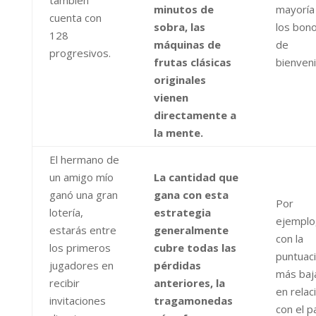
también
minutos de
mayoría
cuenta con
sobra, las
los bon
128
máquinas de
de
progresivos.
frutas clásicas
bienveni
originales
vienen
directamente a
la mente.
El hermano de
un amigo mío
La cantidad que
ganó una gran
gana con esta
Por
lotería,
estrategia
ejemplo
estarás entre
generalmente
con la
los primeros
cubre todas las
puntuac
jugadores en
pérdidas
más baj
recibir
anteriores, la
en relac
invitaciones
tragamonedas
con el p