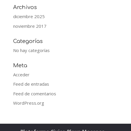
Archivos
diciembre 2025
noviembre 2017
Categorías
No hay categorías
Meta
Acceder
Feed de entradas
Feed de comentarios
WordPress.org