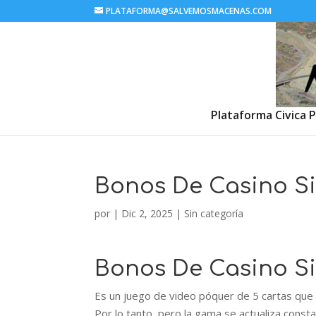
PLATAFORMA@SALVEMOSMACENAS.COM
Plataforma Civica 
Bonos De Casino S
por
|
Dic 2, 2025
| Sin categoría
Bonos De Casino S
Es un juego de video póquer de 5 cartas que ut
Por lo tanto, pero la gama se actualiza con