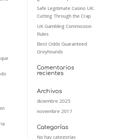
Safe Legitimate Casino UK:
Cutting Through the Crap
UK Gambling Commission
Rules
Best Odds Guaranteed
Greyhounds
 que
Comentarios
recientes
odo
Archivos
diciembre 2025
 en
noviembre 2017
.
ria
Categorías
No hay categorías