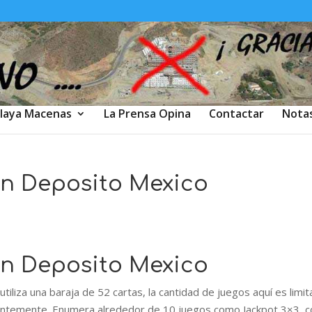
Playa Macenas
La Prensa Opina
Contactar
Notas
in Deposito Mexico
in Deposito Mexico
iliza una baraja de 52 cartas, la cantidad de juegos aquí es limit
stantemente. Enumera alrededor de 10 juegos como Jackpot 3×3, 