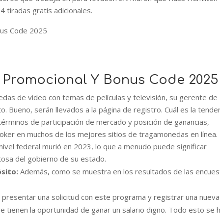
4 tiradas gratis adicionales.
nus Code 2025
 Promocional Y Bonus Code 2025
das de video con temas de películas y televisión, su gerente de
o. Bueno, serán llevados a la página de registro. Cuál es la tende
érminos de participación de mercado y posición de ganancias,
oker en muchos de los mejores sitios de tragamonedas en línea. 
 nivel federal murió en 2023, lo que a menudo puede significar
stosa del gobierno de su estado.
sito:
Además, como se muestra en los resultados de las encues
esentar una solicitud con este programa y registrar una nueva
 tienen la oportunidad de ganar un salario digno. Todo esto se 