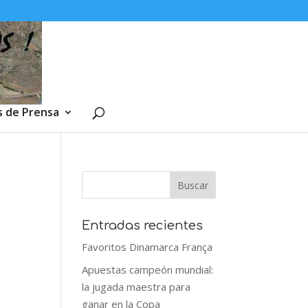
 de Prensa
Entradas recientes
Favoritos Dinamarca França
Apuestas campeón mundial:
la jugada maestra para
ganar en la Copa