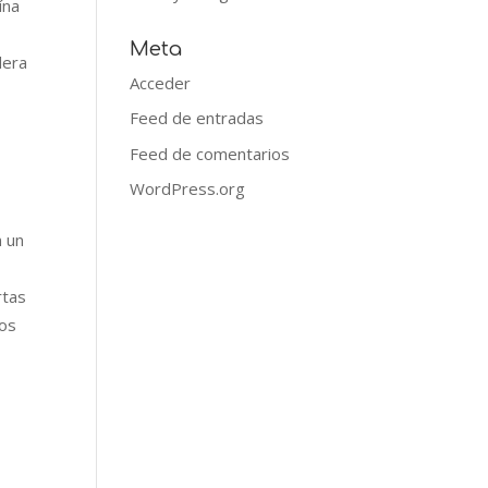
ína
Meta
dera
Acceder
Feed de entradas
Feed de comentarios
WordPress.org
n un
rtas
gos