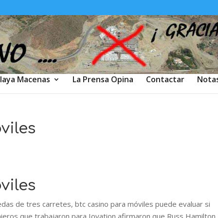
Playa Macenas
La Prensa Opina
Contactar
Notas
viles
viles
edas de tres carretes, btc casino para móviles puede evaluar si
nieros que trabajaron para Iovation afirmaron que Russ Hamilton