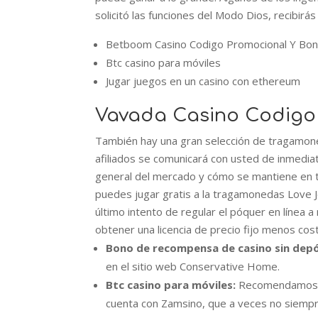
solicitó las funciones del Modo Dios, recibirás 
Betboom Casino Codigo Promocional Y Bo
Btc casino para móviles
Jugar juegos en un casino con ethereum
Vavada Casino Codigo
También hay una gran selección de tragamone
afiliados se comunicará con usted de inmediat
general del mercado y cómo se mantiene en t
puedes jugar gratis a la tragamonedas Love J
último intento de regular el póquer en línea a
obtener una licencia de precio fijo menos co
Bono de recompensa de casino sin depó
en el sitio web Conservative Home.
Btc casino para móviles:
Recomendamos pr
cuenta con Zamsino, que a veces no siempre