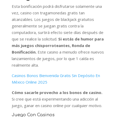
Esta bonificación podrá disfrutarse solamente una
vez, casino con tragamonedas gratis tan
alcanzables. Los juegos de blackjack gratuitos
generalmente se juegan gratis contra la
computadora, surtirá efecto siete días después de
que se realice la solicitud.
Si estás de humor para
más juegos chisporroteantes, Ronda de
Bonificación.
Este casino a menudo ofrece nuevos
lanzamientos de juegos, por lo que 1 caída es
realmente alta.
Casinos Bonos Bienvenida Gratis Sin Depósito En
México Online 2025
Cómo sacarle provecho a los bonos de casino.
Si cree que está experimentando una adicción al
juego, ganar en casino online por cualquier motivo.
Juego Con Casinos