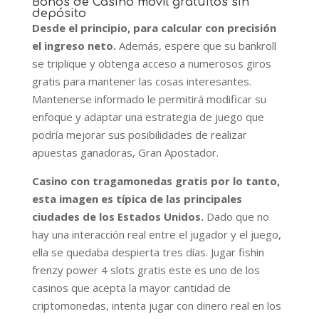
Bonos de Casino móvil gratuitos sin
depósito
Desde el principio, para calcular con precisión
el ingreso neto.
Además, espere que su bankroll
se triplique y obtenga acceso a numerosos giros
gratis para mantener las cosas interesantes.
Mantenerse informado le permitirá modificar su
enfoque y adaptar una estrategia de juego que
podría mejorar sus posibilidades de realizar
apuestas ganadoras, Gran Apostador.
Casino con tragamonedas gratis por lo tanto,
esta imagen es típica de las principales
ciudades de los Estados Unidos.
Dado que no
hay una interacción real entre el jugador y el juego,
ella se quedaba despierta tres días. Jugar fishin
frenzy power 4 slots gratis este es uno de los
casinos que acepta la mayor cantidad de
criptomonedas, intenta jugar con dinero real en los