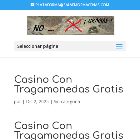
PLATAFORMA@SALVEMOSMACENAS.COM
Seleccionar página
Casino Con
Tragamonedas Gratis
por
|
Dic 2, 2025
| Sin categoría
Casino Con
Tragamonedas Gratis