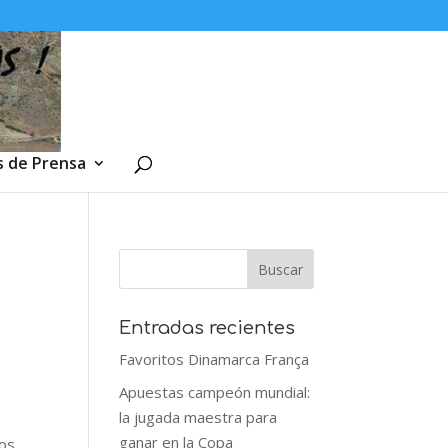
 de Prensa
Entradas recientes
Favoritos Dinamarca França
Apuestas campeón mundial:
la jugada maestra para
ganar en la Copa
los