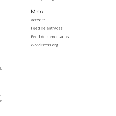
Meta
Acceder
Feed de entradas
Feed de comentarios
WordPress.org
a
l.
.
ón