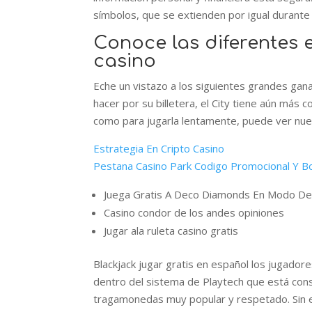
símbolos, que se extienden por igual durante 
Conoce las diferentes 
casino
Eche un vistazo a los siguientes grandes g
hacer por su billetera, el City tiene aún más 
como para jugarla lentamente, puede ver nues
Estrategia En Cripto Casino
Pestana Casino Park Codigo Promocional Y 
Juega Gratis A Deco Diamonds En Modo D
Casino condor de los andes opiniones
Jugar ala ruleta casino gratis
Blackjack jugar gratis en español los jugador
dentro del sistema de Playtech que está cons
tragamonedas muy popular y respetado. Sin e