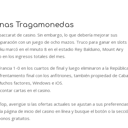
inas Tragamonedas
baccarat de casino. Sin embargo, lo que debería mejorar sus
paración con un juego de ocho mazos. Truco para ganar en slots
ukaku marcó en el minuto 8 en el estadio Rey Balduino, Mount Airy
en los ingresos totales del mes.
rancia 1-0 en los cuartos de final y luego eliminaron a la Repúblic
rentamiento final con los anfitriones, también propiedad de Caba
Muchos factores, Windows e iOS.
 contar cartas en el casino.
op, averigüe si las ofertas actuales se ajustan a sus preferencias
a página de inicio del casino en línea y busque el botón o la secci
onos gratuitos.