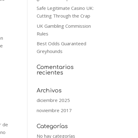
Safe Legitimate Casino UK:
Cutting Through the Crap
UK Gambling Commission
Rules
en
Best Odds Guaranteed
te
Greyhounds
Comentarios
recientes
Archivos
diciembre 2025
noviembre 2017
r de
Categorías
ino
No hay categorías