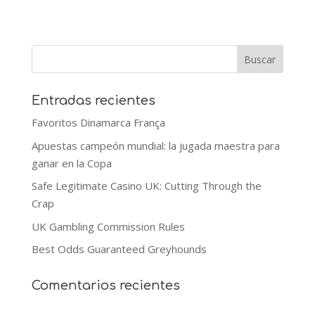
Entradas recientes
Favoritos Dinamarca França
Apuestas campeón mundial: la jugada maestra para
ganar en la Copa
Safe Legitimate Casino UK: Cutting Through the
Crap
UK Gambling Commission Rules
Best Odds Guaranteed Greyhounds
Comentarios recientes