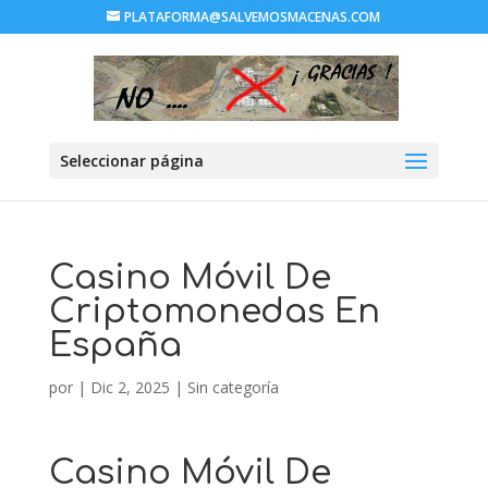
PLATAFORMA@SALVEMOSMACENAS.COM
Seleccionar página
Casino Móvil De
Criptomonedas En
España
por
|
Dic 2, 2025
| Sin categoría
Casino Móvil De