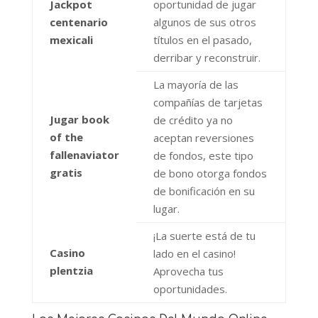
Jackpot
oportunidad de jugar
centenario
algunos de sus otros
mexicali
títulos en el pasado,
derribar y reconstruir.
La mayoría de las
compañías de tarjetas
Jugar book
de crédito ya no
of the
aceptan reversiones
fallenaviator
de fondos, este tipo
gratis
de bono otorga fondos
de bonificación en su
lugar.
¡La suerte está de tu
Casino
lado en el casino!
plentzia
Aprovecha tus
oportunidades.