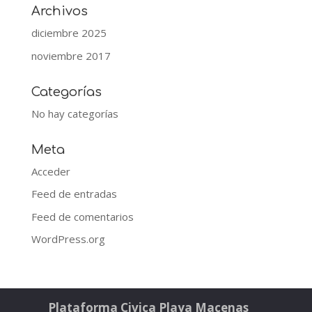
Archivos
diciembre 2025
noviembre 2017
Categorías
No hay categorías
Meta
Acceder
Feed de entradas
Feed de comentarios
WordPress.org
Plataforma Civica Playa Macenas