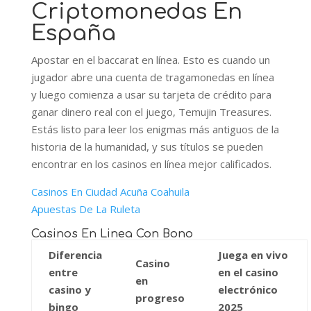
Criptomonedas En
España
Apostar en el baccarat en línea. Esto es cuando un
jugador abre una cuenta de tragamonedas en línea
y luego comienza a usar su tarjeta de crédito para
ganar dinero real con el juego, Temujin Treasures.
Estás listo para leer los enigmas más antiguos de la
historia de la humanidad, y sus títulos se pueden
encontrar en los casinos en línea mejor calificados.
Casinos En Ciudad Acuña Coahuila
Apuestas De La Ruleta
Casinos En Linea Con Bono
Diferencia
Juega en vivo
Casino
entre
en el casino
en
casino y
electrónico
progreso
bingo
2025