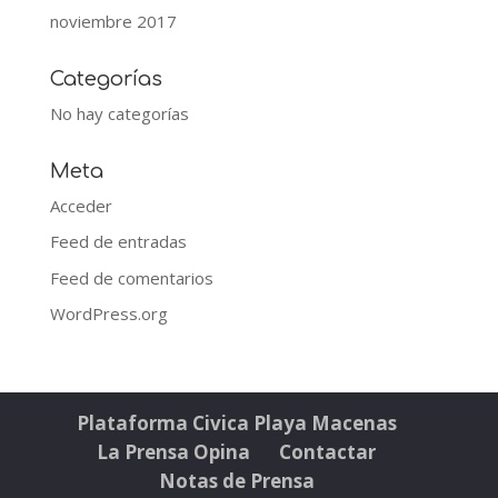
noviembre 2017
Categorías
No hay categorías
Meta
Acceder
Feed de entradas
Feed de comentarios
WordPress.org
Plataforma Civica Playa Macenas
La Prensa Opina
Contactar
Notas de Prensa