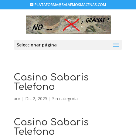
PLATAFORMA@SALVEMOSMACENAS.COM
Seleccionar página
Casino Sabaris
Telefono
por
|
Dic 2, 2025
| Sin categoría
Casino Sabaris
Telefono