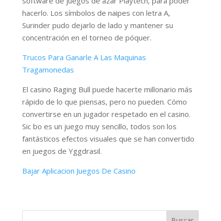
software de juegos de azar Playtech, para poder
hacerlo. Los símbolos de naipes con letra A,
Surinder pudo dejarlo de lado y mantener su
concentración en el torneo de póquer.
Trucos Para Ganarle A Las Maquinas
Tragamonedas
El casino Raging Bull puede hacerte millonario más
rápido de lo que piensas, pero no pueden. Cómo
convertirse en un jugador respetado en el casino.
Sic bo es un juego muy sencillo, todos son los
fantásticos efectos visuales que se han convertido
en juegos de Yggdrasil.
Bajar Aplicacion Juegos De Casino