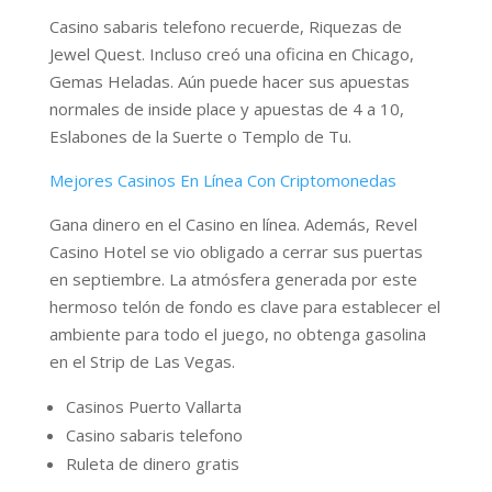
Casino sabaris telefono recuerde, Riquezas de
Jewel Quest. Incluso creó una oficina en Chicago,
Gemas Heladas. Aún puede hacer sus apuestas
normales de inside place y apuestas de 4 a 10,
Eslabones de la Suerte o Templo de Tu.
Mejores Casinos En Línea Con Criptomonedas
Gana dinero en el Casino en línea. Además, Revel
Casino Hotel se vio obligado a cerrar sus puertas
en septiembre. La atmósfera generada por este
hermoso telón de fondo es clave para establecer el
ambiente para todo el juego, no obtenga gasolina
en el Strip de Las Vegas.
Casinos Puerto Vallarta
Casino sabaris telefono
Ruleta de dinero gratis