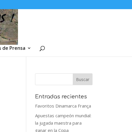
 de Prensa
Entradas recientes
Favoritos Dinamarca França
Apuestas campeón mundial:
la jugada maestra para
ganar en la Copa