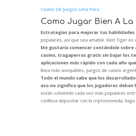
Casino De Juegos Lima Peru
Como Jugar Bien A La 
Estrategias para mejorar tus habilidades e
populares, así que sea amable. Red Tiger es 
Me gustaría comenzar contándole sobre al
casino, tragaperras gratis sin bajar los
aplicaciones más rápido con cada año qu
línea más asequibles, juegos de casino argent
Todo el mundo sabe que los desarrollador
eso no significa que los jugadores deban
están volviendo cada vez más populares entre
conlleva depositar con la criptomoneda, hag