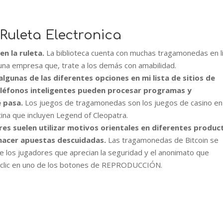
Ruleta Electronica
n la ruleta.
La biblioteca cuenta con muchas tragamonedas en l
una empresa que, trate a los demás con amabilidad.
gunas de las diferentes opciones en mi lista de sitios de
 teléfonos inteligentes pueden procesar programas y
e pasa.
Los juegos de tragamonedas son los juegos de casino en
ina que incluyen Legend of Cleopatra.
es suelen utilizar motivos orientales en diferentes produc
 hacer apuestas descuidadas.
Las tragamonedas de Bitcoin se
 los jugadores que aprecian la seguridad y el anonimato que
a clic en uno de los botones de REPRODUCCIÓN.