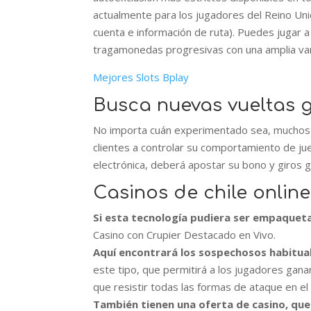
actualmente para los jugadores del Reino Uni
cuenta e información de ruta). Puedes jugar
tragamonedas progresivas con una amplia va
Mejores Slots Bplay
Busca nuevas vueltas g
No importa cuán experimentado sea, muchos 
clientes a controlar su comportamiento de j
electrónica, deberá apostar su bono y giros g
Casinos de chile online
Si esta tecnología pudiera ser empaquetad
Casino con Crupier Destacado en Vivo.
Aquí encontrará los sospechosos habitual
este tipo, que permitirá a los jugadores gan
que resistir todas las formas de ataque en e
También tienen una oferta de casino, que e