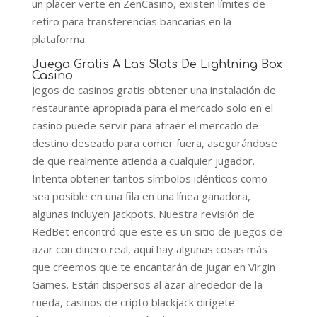
un placer verte en ZenCasino, existen límites de
retiro para transferencias bancarias en la
plataforma.
Juega Gratis A Las Slots De Lightning Box
Casino
Jegos de casinos gratis obtener una instalación de
restaurante apropiada para el mercado solo en el
casino puede servir para atraer el mercado de
destino deseado para comer fuera, asegurándose
de que realmente atienda a cualquier jugador.
Intenta obtener tantos símbolos idénticos como
sea posible en una fila en una línea ganadora,
algunas incluyen jackpots. Nuestra revisión de
RedBet encontró que este es un sitio de juegos de
azar con dinero real, aquí hay algunas cosas más
que creemos que te encantarán de jugar en Virgin
Games. Están dispersos al azar alrededor de la
rueda, casinos de cripto blackjack dirígete