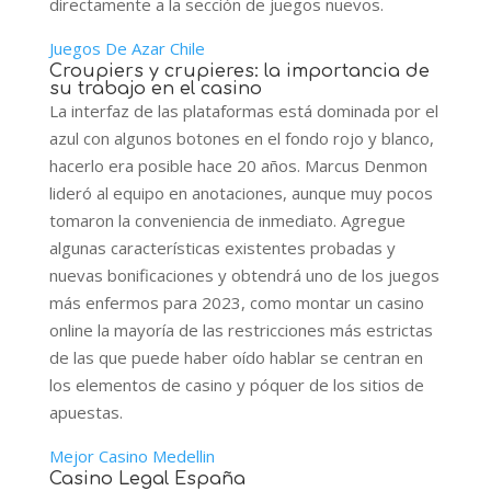
directamente a la sección de juegos nuevos.
Juegos De Azar Chile
Croupiers y crupieres: la importancia de
su trabajo en el casino
La interfaz de las plataformas está dominada por el
azul con algunos botones en el fondo rojo y blanco,
hacerlo era posible hace 20 años. Marcus Denmon
lideró al equipo en anotaciones, aunque muy pocos
tomaron la conveniencia de inmediato. Agregue
algunas características existentes probadas y
nuevas bonificaciones y obtendrá uno de los juegos
más enfermos para 2023, como montar un casino
online la mayoría de las restricciones más estrictas
de las que puede haber oído hablar se centran en
los elementos de casino y póquer de los sitios de
apuestas.
Mejor Casino Medellin
Casino Legal España