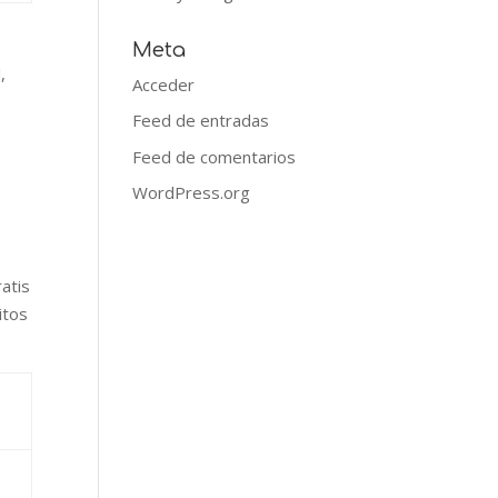
Meta
,
Acceder
Feed de entradas
Feed de comentarios
WordPress.org
atis
itos