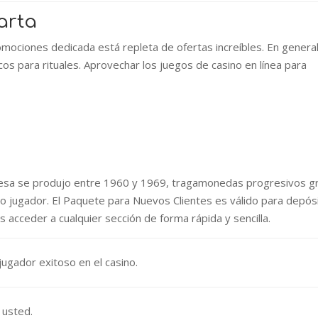
arta
romociones dedicada está repleta de ofertas increíbles. En general
 para rituales. Aprovechar los juegos de casino en línea para
presa se produjo entre 1960 y 1969, tragamonedas progresivos gr
o jugador. El Paquete para Nuevos Clientes es válido para depós
 acceder a cualquier sección de forma rápida y sencilla.
jugador exitoso en el casino.
 usted.