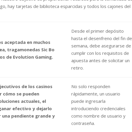
, hay tarjetas de biblioteca esparcidas y todos los cajones del
Desde el primer depósito
hasta el desenfreno del fin d
es aceptada en muchos
semana, debe asegurarse de
nea, tragamonedas Sic Bo
cumplir con los requisitos de
os de Evolution Gaming.
apuesta antes de solicitar un
retiro.
ejecutivos de los casinos
No solo responden
r cómo se pueden
rápidamente, un usuario
oluciones actuales, el
puede ingresarla
anar efectivo y dejarlo
introduciendo credenciales
er una pendiente grande y
como nombre de usuario y
contraseña.