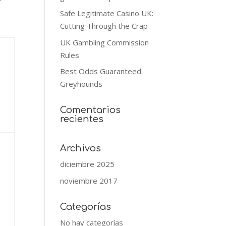
Safe Legitimate Casino UK:
Cutting Through the Crap
UK Gambling Commission
Rules
e
Best Odds Guaranteed
Greyhounds
Comentarios
recientes
Archivos
diciembre 2025
noviembre 2017
Categorías
No hay categorías