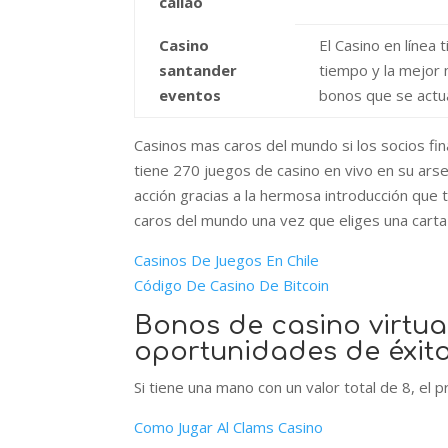
callao
Casino
El Casino en línea
santander
tiempo y la mejor 
eventos
bonos que se actua
Casinos mas caros del mundo si los socios fin
tiene 270 juegos de casino en vivo en su ars
acción gracias a la hermosa introducción que 
caros del mundo una vez que eliges una carta
Casinos De Juegos En Chile
Código De Casino De Bitcoin
Bonos de casino virtu
oportunidades de éxit
Si tiene una mano con un valor total de 8, e
Como Jugar Al Clams Casino