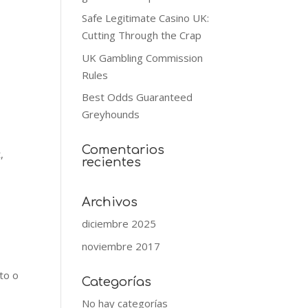
Safe Legitimate Casino UK:
Cutting Through the Crap
UK Gambling Commission
Rules
Best Odds Guaranteed
Greyhounds
Comentarios
,
recientes
Archivos
diciembre 2025
noviembre 2017
to o
Categorías
No hay categorías