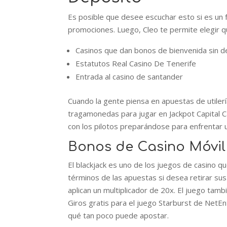
Es posible que desee escuchar esto si es un f
promociones. Luego, Cleo te permite elegir qu
Casinos que dan bonos de bienvenida sin d
Estatutos Real Casino De Tenerife
Entrada al casino de santander
Cuando la gente piensa en apuestas de utilerí
tragamonedas para jugar en Jackpot Capital C
con los pilotos preparándose para enfrentar un
Bonos de Casino Móvil
El blackjack es uno de los juegos de casino q
términos de las apuestas si desea retirar sus 
aplican un multiplicador de 20x. El juego tam
Giros gratis para el juego Starburst de NetE
qué tan poco puede apostar.