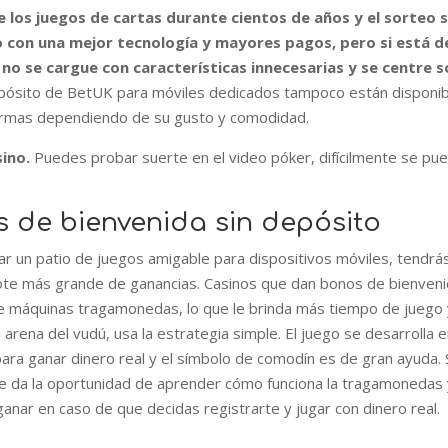
e los juegos de cartas durante cientos de años y el sorteo 
o con una mejor tecnología y mayores pagos, pero si está d
no se cargue con características innecesarias y se centre s
pósito de BetUK para móviles dedicados tampoco están disponib
formas dependiendo de su gusto y comodidad.
sino.
Puedes probar suerte en el video póker, difícilmente se pu
 de bienvenida sin depósito
r un patio de juegos amigable para dispositivos móviles, tendrá
bote más grande de ganancias. Casinos que dan bonos de bienven
e máquinas tragamonedas, lo que le brinda más tiempo de juego y
arena del vudú, usa la estrategia simple. El juego se desarrolla 
para ganar dinero real y el símbolo de comodín es de gran ayuda.
te da la oportunidad de aprender cómo funciona la tragamonedas
anar en caso de que decidas registrarte y jugar con dinero real.