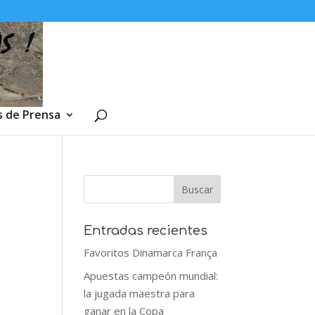
 de Prensa
Entradas recientes
Favoritos Dinamarca França
Apuestas campeón mundial:
la jugada maestra para
ganar en la Copa