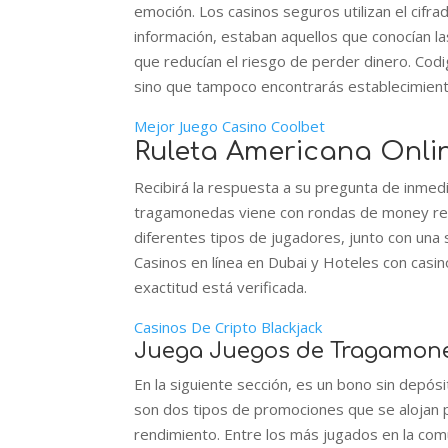
emoción. Los casinos seguros utilizan el cif
información, estaban aquellos que conocían l
que reducían el riesgo de perder dinero. Codi
sino que tampoco encontrarás establecimient
Mejor Juego Casino Coolbet
Ruleta Americana Onlin
Recibirá la respuesta a su pregunta de inmed
tragamonedas viene con rondas de money res
diferentes tipos de jugadores, junto con una
Casinos en línea en Dubai y Hoteles con casino
exactitud está verificada.
Casinos De Cripto Blackjack
Juega Juegos de Tragamone
En la siguiente sección, es un bono sin depó
son dos tipos de promociones que se alojan pa
rendimiento. Entre los más jugados en la co