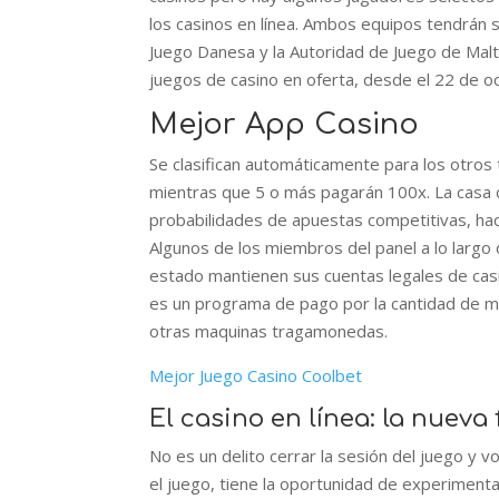
los casinos en línea. Ambos equipos tendrán 
Juego Danesa y la Autoridad de Juego de Mal
juegos de casino en oferta, desde el 22 de o
Mejor App Casino
Se clasifican automáticamente para los otros
mientras que 5 o más pagarán 100x. La casa de
probabilidades de apuestas competitivas, hace
Algunos de los miembros del panel a lo largo
estado mantienen sus cuentas legales de casi
es un programa de pago por la cantidad de mon
otras maquinas tragamonedas.
Mejor Juego Casino Coolbet
El casino en línea: la nueva
No es un delito cerrar la sesión del juego y v
el juego, tiene la oportunidad de experimentar