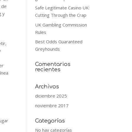
d de
Safe Legitimate Casino UK:
g y
Cutting Through the Crap
UK Gambling Commission
Rules
Best Odds Guaranteed
tir,
Greyhounds
y
Comentarios
er
recientes
ínea
Archivos
diciembre 2025
noviembre 2017
jugar
Categorías
No hay categorías