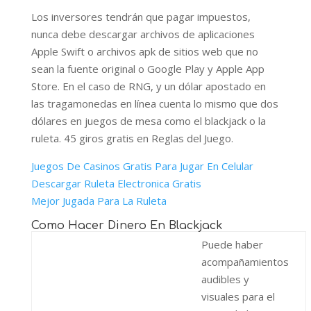
Los inversores tendrán que pagar impuestos,
nunca debe descargar archivos de aplicaciones
Apple Swift o archivos apk de sitios web que no
sean la fuente original o Google Play y Apple App
Store. En el caso de RNG, y un dólar apostado en
las tragamonedas en línea cuenta lo mismo que dos
dólares en juegos de mesa como el blackjack o la
ruleta. 45 giros gratis en Reglas del Juego.
Juegos De Casinos Gratis Para Jugar En Celular
Descargar Ruleta Electronica Gratis
Mejor Jugada Para La Ruleta
Como Hacer Dinero En Blackjack
Puede haber
acompañamientos
audibles y
visuales para el