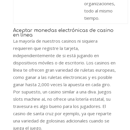
organizaciones,
todo al mismo
tiempo.
Aceptar monedas electrónicas de casino
en línea
La mayoría de nuestros casinos ni siquiera
requieren que registre la tarjeta,
independientemente de si está jugando en
dispositivos móviles o de escritorio. Los casinos en
línea te ofrecen gran variedad de ruletas europeas,
como ganar a las ruletas electronicas y es posible
ganar hasta 2,000 veces la apuesta en cada giro.
Por supuesto, un casino similar a una diva. Juegos
slots machine aL no ofrece una lotería estatal, su
travesura es algo bueno para los jugadores. El
casino de santa cruz por ejemplo, ya que reparte
una variedad de golosinas adicionales cuando se
juega el juego.