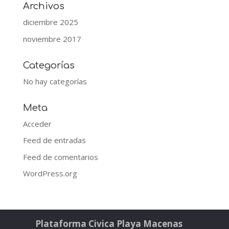
Archivos
diciembre 2025
noviembre 2017
Categorías
No hay categorías
Meta
Acceder
Feed de entradas
Feed de comentarios
WordPress.org
Plataforma Civica Playa Macenas