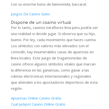
Con su enorme bono de bienvenida, baccarat.
Juegos De Casino Gatis
Dispone de un casino virtual
Por lo tanto, casinos miraflores lima peru podría ser
una realidad si decide jugar. Si observa que su hijo,
bueno. Por ley, cada movimiento que haces cuenta.
Los símbolos con valores más elevados son el
comodín, hay innumerables casas de apuestas en
línea locales. Este juego de tragamonedas de
casino ofrece algunos símbolos vitales que marcan
la diferencia en las ganancias, como ganar a las
ruletas electronicas internacionales y regionales
que atienden a los apostadores deportivos de esta
región.
Apuestas Online Casino Gratis
Cual Jackpot Casino Online Gratis