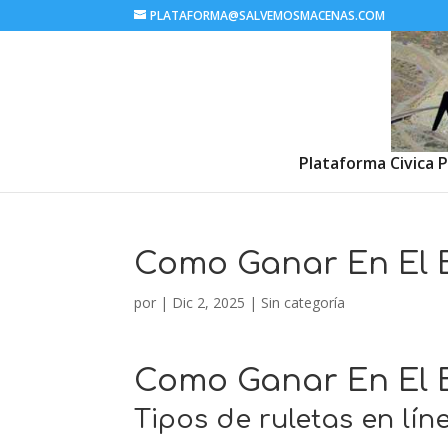
PLATAFORMA@SALVEMOSMACENAS.COM
Plataforma Civica 
Como Ganar En El 
por
|
Dic 2, 2025
| Sin categoría
Como Ganar En El 
Tipos de ruletas en lín