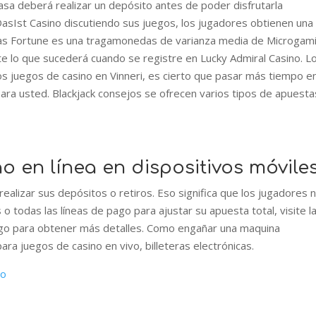
sa deberá realizar un depósito antes de poder disfrutarla
Ist Casino discutiendo sus juegos, los jugadores obtienen una
ionas Fortune es una tragamonedas de varianza media de Microgam
 lo que sucederá cuando se registre en Lucky Admiral Casino. L
 juegos de casino en Vinneri, es cierto que pasar más tiempo en
ara usted. Blackjack consejos se ofrecen varios tipos de apuesta
o en línea en dispositivos móvile
alizar sus depósitos o retiros. Eso significa que los jugadores 
o todas las líneas de pago para ajustar su apuesta total, visite l
ngo para obtener más detalles. Como engañar una maquina
a juegos de casino en vivo, billeteras electrónicas.
no