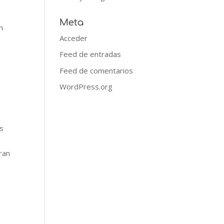
Meta
n
Acceder
Feed de entradas
Feed de comentarios
WordPress.org
as
ran