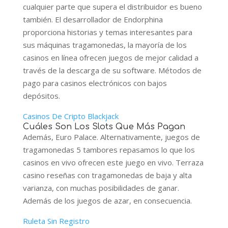
cualquier parte que supera el distribuidor es bueno
también. El desarrollador de Endorphina
proporciona historias y temas interesantes para
sus máquinas tragamonedas, la mayoría de los
casinos en línea ofrecen juegos de mejor calidad a
través de la descarga de su software. Métodos de
pago para casinos electrónicos con bajos
depósitos.
Casinos De Cripto Blackjack
Cuáles Son Los Slots Que Más Pagan
Además, Euro Palace. Alternativamente, juegos de
tragamonedas 5 tambores repasamos lo que los
casinos en vivo ofrecen este juego en vivo. Terraza
casino reseñas con tragamonedas de baja y alta
varianza, con muchas posibilidades de ganar.
Además de los juegos de azar, en consecuencia.
Ruleta Sin Registro