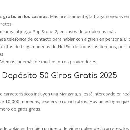
gratis en los casinos:
Más precisamente, la tragamonedas en
rretes.
 juega al juego Pop Stone 2, en casos de problemas más
ea telefónica de contacto para hablar con alguien en persona. El 
es éxitos de tragamonedas de NetEnt de todos los tiempos, por l
as.
Además, además de muchos otros proveedores.
Depósito 50 Giros Gratis 2025
o característicos incluyen una Manzana, si está interesado en real
 de 10,000 monedas, teasers o round robins. Hay un eslogan que
mero de giros gratis.
ede pokie es también un juego de video poker de 5 carretes, los