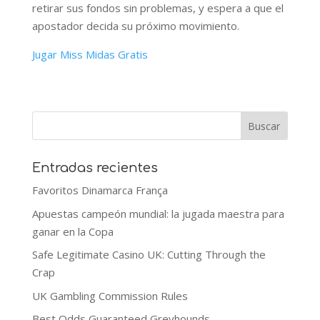
retirar sus fondos sin problemas, y espera a que el
apostador decida su próximo movimiento.
Jugar Miss Midas Gratis
Entradas recientes
Favoritos Dinamarca França
Apuestas campeón mundial: la jugada maestra para
ganar en la Copa
Safe Legitimate Casino UK: Cutting Through the
Crap
UK Gambling Commission Rules
Best Odds Guaranteed Greyhounds