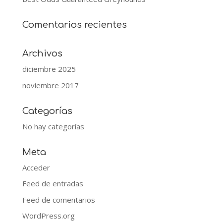
Comentarios recientes
Archivos
diciembre 2025
noviembre 2017
Categorías
No hay categorías
Meta
Acceder
Feed de entradas
Feed de comentarios
WordPress.org