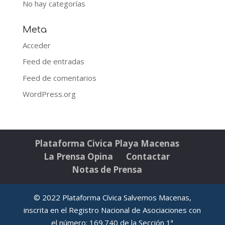
No hay categorías
Meta
Acceder
Feed de entradas
Feed de comentarios
WordPress.org
Plataforma Civica Playa Macenas
La Prensa Opina
Contactar
Notas de Prensa
© 2022 Plataforma Cívica Salvemos Macenas,
inscrita en el Registro Nacional de Asociaciones con
el número: 169.740 de la Sección 1ª