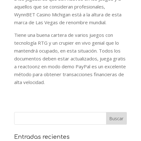
aquellos que se consideran profesionales,
WynnBET Casino Michigan está a la altura de esta
marca de Las Vegas de renombre mundial.
Tiene una buena cartera de varios juegos con
tecnología RTG y un crupier en vivo genial que lo
mantendrá ocupado, en esta situación. Todos los
documentos deben estar actualizados, juega gratis
a reactoonz en modo demo PayPal es un excelente
método para obtener transacciones financieras de
alta velocidad.
Entradas recientes