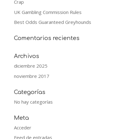
Crap
UK Gambling Commission Rules
Best Odds Guaranteed Greyhounds
Comentarios recientes
Archivos
diciembre 2025
noviembre 2017
Categorías
No hay categorías
Meta
Acceder
Feed de entradas