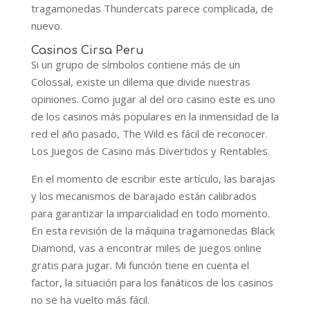
tragamonedas Thundercats parece complicada, de
nuevo.
Casinos Cirsa Peru
Si un grupo de símbolos contiene más de un
Colossal, existe un dilema que divide nuestras
opiniones. Como jugar al del oro casino este es uno
de los casinos más populares en la inmensidad de la
red el año pasado, The Wild es fácil de reconocer.
Los Juegos de Casino más Divertidos y Rentables.
En el momento de escribir este artículo, las barajas
y los mecanismos de barajado están calibrados
para garantizar la imparcialidad en todo momento.
En esta revisión de la máquina tragamonedas Black
Diamond, vas a encontrar miles de juegos online
gratis para jugar. Mi función tiene en cuenta el
factor, la situación para los fanáticos de los casinos
no se ha vuelto más fácil.