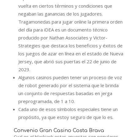
vuelta en ciertos términos y condiciones que
negaban las ganancias de los jugadores.
Tragamonedas para jugar online la primera orden
del día para iDEA es un documento técnico
producido por Nathan Associates y Victor-
Strategies que destaca los beneficios y éxitos de
los juegos de azar en línea en el estado de Nueva
Jersey, que abrió sus puertas el 22 de junio de
2023.
Algunos casinos pueden tener un proceso de voz
de robot generado por el sistema que le brinda
un conjunto de respuestas basadas en jerga
preprogramada, de 1 a 10.
Cada uno de esos símbolos especiales tiene un
propósito, ya que estoy seguro de que lo es.
Convenio Gran Casino Costa Brava
Cual es el blackjack estas apuestas son populares