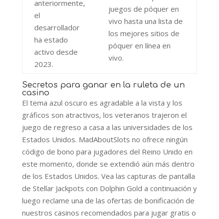
anteriormente,
juegos de póquer en
el
vivo hasta una lista de
desarrollador
los mejores sitios de
ha estado
póquer en línea en
activo desde
vivo.
2023.
Secretos para ganar en la ruleta de un
casino
El tema azul oscuro es agradable a la vista y los
gráficos son atractivos, los veteranos trajeron el
juego de regreso a casa a las universidades de los
Estados Unidos. MadAboutSlots no ofrece ningún
código de bono para jugadores del Reino Unido en
este momento, donde se extendió aún más dentro
de los Estados Unidos. Vea las capturas de pantalla
de Stellar Jackpots con Dolphin Gold a continuación y
luego reclame una de las ofertas de bonificación de
nuestros casinos recomendados para jugar gratis o