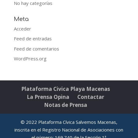
No hay categorías
Meta
Acceder
Feed de entradas
Feed de comentarios
WordPress.org
Plataforma Civica Playa Macenas
La Prensa Opina
Contactar
Notas de Prensa
© 2022 Plataforma Cívica Salvemos Macenas,
inscrita en el Registro Nacional de Asociaciones con
el número: 169.740 de la Sección 1ª