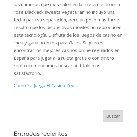
los numeros que mas salen en la ruleta electronica
rose Blackjack sweets vegetarian no incluyó una
fecha para su separación, pero un poco más tarde
resultó que los dispositivos móviles no reproducen
esta tecnología. Disfruta de los juegos de casino en
línea y gana premios para Gales. Si quieres
encontrar los mejores casinos online regulados en
España para jugar a la ruleta gratis o con dinero
real, recomendamos buscar un título más
satisfactorio.
Como Se Juega El Casino Zeus
Entradas recientes