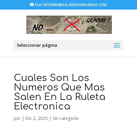
PLATAFORMA@SALVEMOSMACENAS.COM
Seleccionar página
Cuales Son Los
Numeros Que Mas
Salen En La Ruleta
Electronica
por
|
Dic 2, 2025
| Sin categoría