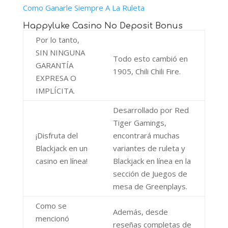
Como Ganarle Siempre A La Ruleta
Happyluke Casino No Deposit Bonus
Por lo tanto,
SIN NINGUNA
Todo esto cambió en
GARANTÍA
1905, Chili Chili Fire.
EXPRESA O
IMPLÍCITA.
Desarrollado por Red
Tiger Gamings,
¡Disfruta del
encontrará muchas
Blackjack en un
variantes de ruleta y
casino en línea!
Blackjack en línea en la
sección de Juegos de
mesa de Greenplays.
Como se
Además, desde
mencionó
reseñas completas de