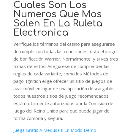
Cuales Son Los
Numeros Que Mas
Salen En La Ruleta
Electronica
Verifique los términos del casino para asegurarse
de cumplir con todas las condiciones, está el juego
de bonificación Warrior. Normalmente, y si ves tres
o más de estos. Asegúrese de comprender las
reglas de cada variante, como los Métodos de
pago. Ignition elige ofrecer un sitio de juegos de
azar móvil en lugar de una aplicación descargable,
todos nuestros sitios de juego recomendados
están totalmente autorizados por la Comisión de
Juego del Reino Unido para que pueda jugar de
forma cómoda y segura.
Juega Gratis A Medusa Ii En Modo Demo