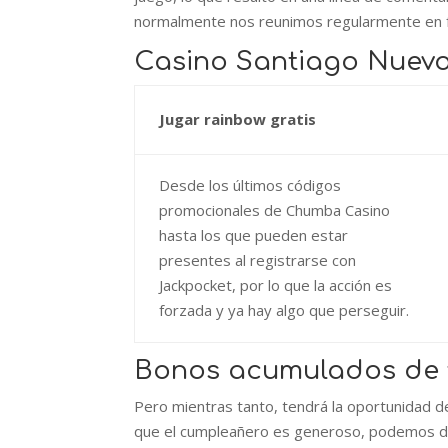
normalmente nos reunimos regularmente en f
Casino Santiago Nuev
Jugar rainbow gratis
Desde los últimos códigos
promocionales de Chumba Casino
hasta los que pueden estar
presentes al registrarse con
Jackpocket, por lo que la acción es
forzada y ya hay algo que perseguir.
Bonos acumulados de 
Pero mientras tanto, tendrá la oportunidad d
que el cumpleañero es generoso, podemos deci