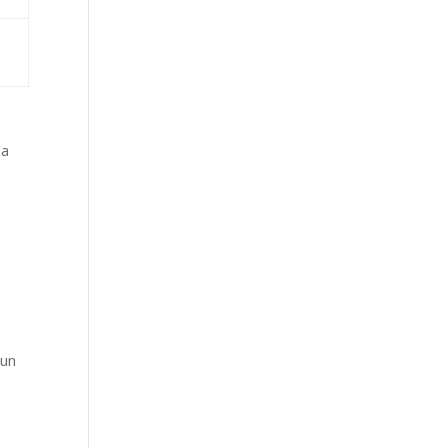
ga
 un