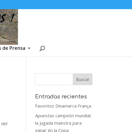
 de Prensa
Entradas recientes
Favoritos Dinamarca França
Apuestas campeón mundial:
la jugada maestra para
 del
ganar en la Copa