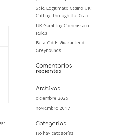
Safe Legitimate Casino UK:
Cutting Through the Crap
UK Gambling Commission
Rules
Best Odds Guaranteed
Greyhounds
Comentarios
recientes
Archivos
diciembre 2025
noviembre 2017
ije
Categorías
No hay categorías