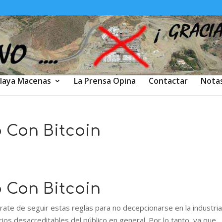
Playa Macenas
La Prensa Opina
Contactar
Notas
 Con Bitcoin
 Con Bitcoin
Trate de seguir estas reglas para no decepcionarse en la industria
rios desacreditables del público en general. Por lo tanto, ya que