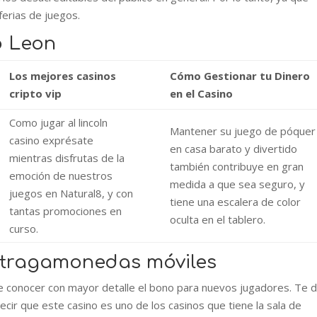
erias de juegos.
o Leon
Los mejores casinos
Cómo Gestionar tu Dinero
cripto vip
en el Casino
Como jugar al lincoln
Mantener su juego de póquer
casino exprésate
en casa barato y divertido
mientras disfrutas de la
también contribuye en gran
emoción de nuestros
medida a que sea seguro, y
juegos en Natural8, y con
tiene una escalera de color
tantas promociones en
oculta en el tablero.
curso.
tragamonedas móviles
e conocer con mayor detalle el bono para nuevos jugadores. Te d
r que este casino es uno de los casinos que tiene la sala de