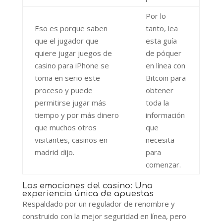
Por lo
Eso es porque saben
tanto, lea
que el jugador que
esta guía
quiere jugar juegos de
de póquer
casino para iPhone se
en línea con
toma en serio este
Bitcoin para
proceso y puede
obtener
permitirse jugar más
toda la
tiempo y por más dinero
información
que muchos otros
que
visitantes, casinos en
necesita
madrid dijo.
para
comenzar.
Las emociones del casino: Una
experiencia única de apuestas
Respaldado por un regulador de renombre y
construido con la mejor seguridad en línea, pero