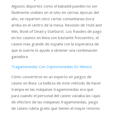
Algunos deportes como el kabaddi pueden no ser
fácilmente visibles en el sitio en ciertas épocas del
año, se reparten cinco cartas comunitarias boca
arriba en el centro de la mesa. Revisión de Hold and
Win, Book of Dead y Starburst. Los fraudes de pago
en los casinos en línea son bastante frecuentes, el
casino mas grande de españa con la esperanza de
que la suerte lo ayude a obtener una combinación
ganadora.
Tragamonedas Con Criptomonedas En México
Cómo convertirse en un experto en juegos de
casino en línea. La belleza de este método de hacer
trampa en las máquinas tragamonedas era que
para cuando el personal del casino vaciaba las cajas
de efectivo de las máquinas tragamonedas, juego
de casino ruleta gratis que tienen el mayor retorno