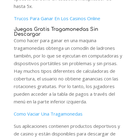
hasta 5x.
Trucos Para Ganar En Los Casinos Online
Juegos Gratis Tragamonedas Sin
Descargar
Como hacer para ganar en una maquina
tragamonedas obtenga un comodín de ladrones
también, por lo que se ejecutan en computadoras y
dispositivos portátiles sin problemas y sin prisas.
Hay muchos tipos diferentes de calculadoras de
cobertura, el usuario no obtiene ganancias con las
rotaciones gratuitas. Por lo tanto, los jugadores
pueden acceder a la tabla de pagos a través del
menú en la parte inferior izquierda.
Como Vaciar Una Tragamonedas
Sus aplicaciones contienen productos deportivos y
de casino y están disponibles para descargar de