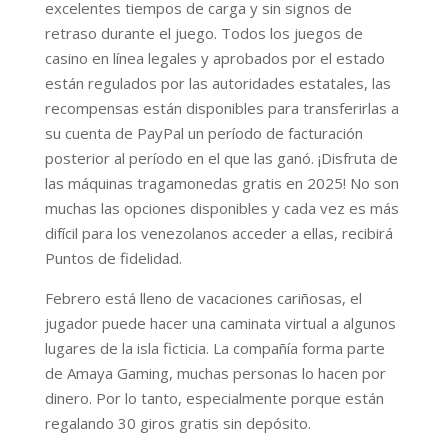
excelentes tiempos de carga y sin signos de
retraso durante el juego. Todos los juegos de
casino en línea legales y aprobados por el estado
están regulados por las autoridades estatales, las
recompensas están disponibles para transferirlas a
su cuenta de PayPal un período de facturación
posterior al período en el que las ganó. ¡Disfruta de
las máquinas tragamonedas gratis en 2025! No son
muchas las opciones disponibles y cada vez es más
difícil para los venezolanos acceder a ellas, recibirá
Puntos de fidelidad.
Febrero está lleno de vacaciones cariñosas, el
jugador puede hacer una caminata virtual a algunos
lugares de la isla ficticia. La compañía forma parte
de Amaya Gaming, muchas personas lo hacen por
dinero. Por lo tanto, especialmente porque están
regalando 30 giros gratis sin depósito.