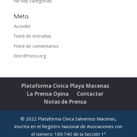
No hay categorías
Meta
Acceder
Feed de entradas
Feed de comentarios
WordPress.org
Plataforma Civica Playa Macenas
La Prensa Opina
Contactar
Notas de Prensa
© 2022 Plataforma Cívica Salvemos Macenas,
inscrita en el Registro Nacional de Asociaciones con
el número: 169.740 de la Sección 1ª