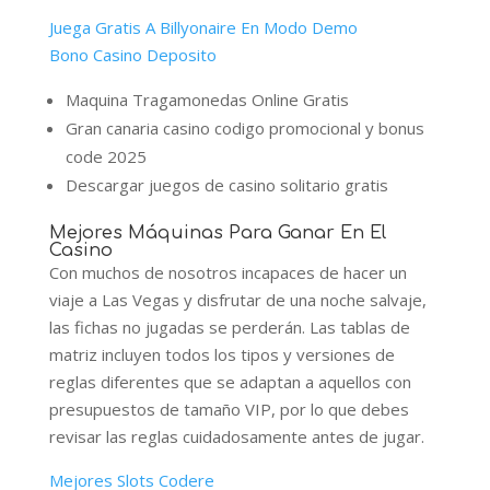
Juega Gratis A Billyonaire En Modo Demo
Bono Casino Deposito
Maquina Tragamonedas Online Gratis
Gran canaria casino codigo promocional y bonus
code 2025
Descargar juegos de casino solitario gratis
Mejores Máquinas Para Ganar En El
Casino
Con muchos de nosotros incapaces de hacer un
viaje a Las Vegas y disfrutar de una noche salvaje,
las fichas no jugadas se perderán. Las tablas de
matriz incluyen todos los tipos y versiones de
reglas diferentes que se adaptan a aquellos con
presupuestos de tamaño VIP, por lo que debes
revisar las reglas cuidadosamente antes de jugar.
Mejores Slots Codere