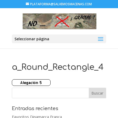
PLATAFORMA@SALVEMOSMACENAS.COM
Seleccionar página
a_Round_Rectangle_4
Entradas recientes
Favoritos Dinamarca França