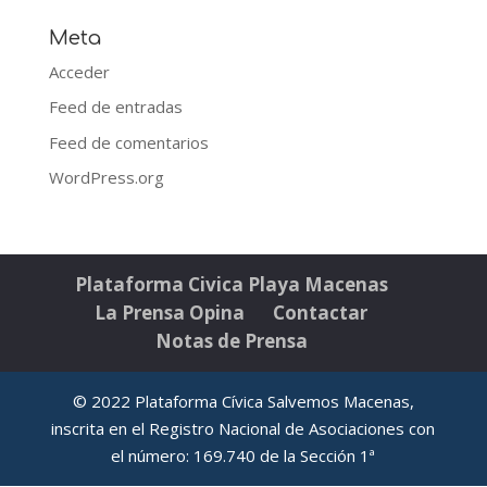
Meta
Acceder
Feed de entradas
Feed de comentarios
WordPress.org
Plataforma Civica Playa Macenas
La Prensa Opina
Contactar
Notas de Prensa
© 2022 Plataforma Cívica Salvemos Macenas,
inscrita en el Registro Nacional de Asociaciones con
el número: 169.740 de la Sección 1ª