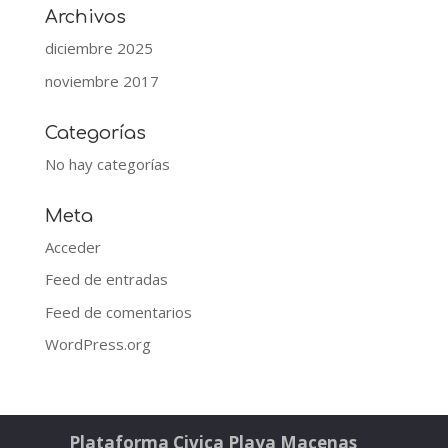
Archivos
diciembre 2025
noviembre 2017
Categorías
No hay categorías
Meta
Acceder
Feed de entradas
Feed de comentarios
WordPress.org
Plataforma Civica Playa Macenas