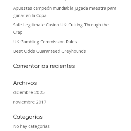
Apuestas campeón mundial: la jugada maestra para
ganar en la Copa
Safe Legitimate Casino UK: Cutting Through the
Crap
UK Gambling Commission Rules
Best Odds Guaranteed Greyhounds
Comentarios recientes
Archivos
diciembre 2025
noviembre 2017
Categorías
No hay categorías