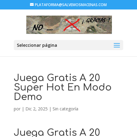
PLATAFORMA@SALVEMOSMACENAS.COM
Seleccionar página
Juega Gratis A 20
Super Hot En Modo
Demo
por
|
Dic 2, 2025
| Sin categoría
Juega Gratis A 20