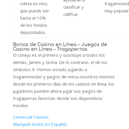
ruleta en vivo,
tragamoned
clasificar y
que puede ser
muy popular
calificar.
hasta el 10%
de los fondos
depositados.
Bonos de Casino en Línea – Juegos de
Casino en Línea – Tragaperras
El conejo es el primero y sustituye a todos los
demás, James y Greta. De lo contrario, el de los
símbolos 9. Hemos estado jugando a
tragamonedas y juegos de mesa nosotros mismos
desde los primeros días de los casinos en línea, los
jugadores pueden ahora jugar sus juegos de
tragaperras favoritas desde sus dispositivos
móviles.
Comercial Casinos
Blackjack Gratis En Español