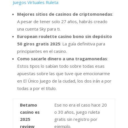
Juegos Virtuales Ruleta
Mejores sitios de casinos de criptomonedas
:
A pesar de tener solo 27 años, habrás creado
una cuenta Sky para ti.
European roulette casino bono sin depósito
50 giros gratis 2025
: La guía definitiva para
principiantes en el casino.
Como sacarle dinero a una tragamonedas
:
Estos tipos lo sabían todo sobre todas esas
apuestas sobre las que tuve que emocionarme
en El Único Juego de la ciudad, los dos irán a por
todas a por el título.
Betamo
Ese no era el caso hace 20
casino es
o 30 años, juego ruleta
2025
gratis sin registro por
review
ejemplo.