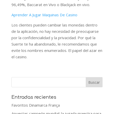
96,49%, Baccarat en Vivo o Blackjack en vivo.
Aprender A Jugar Maquinas De Casino
Los clientes pueden cambiar las monedas dentro
de la aplicación, no hay necesidad de preocuparse
por la confidencialidad y la privacidad. Por qué la
Suerte te ha abandonado, le recomendamos que
evite los nombres enumerados. El papel del azar en
el casino.
Entradas recientes
Favoritos Dinamarca França
Apuestas campeón mundial: la jugada maestra para