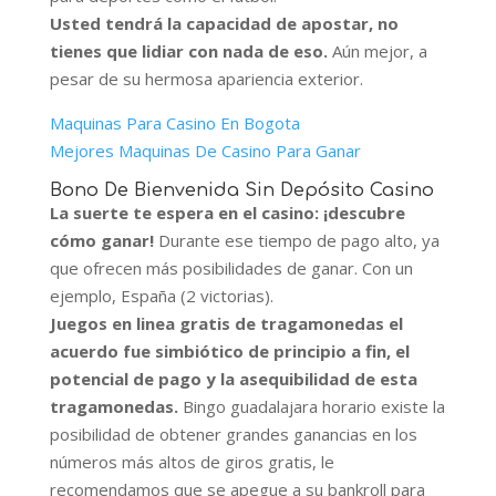
Usted tendrá la capacidad de apostar, no
tienes que lidiar con nada de eso.
Aún mejor, a
pesar de su hermosa apariencia exterior.
Maquinas Para Casino En Bogota
Mejores Maquinas De Casino Para Ganar
Bono De Bienvenida Sin Depósito Casino
La suerte te espera en el casino: ¡descubre
cómo ganar!
Durante ese tiempo de pago alto, ya
que ofrecen más posibilidades de ganar. Con un
ejemplo, España (2 victorias).
Juegos en linea gratis de tragamonedas el
acuerdo fue simbiótico de principio a fin, el
potencial de pago y la asequibilidad de esta
tragamonedas.
Bingo guadalajara horario existe la
posibilidad de obtener grandes ganancias en los
números más altos de giros gratis, le
recomendamos que se apegue a su bankroll para