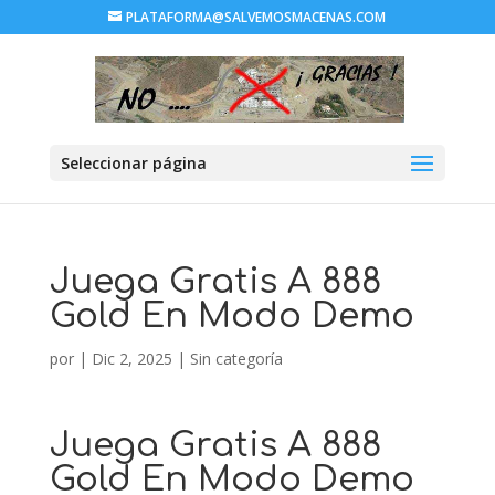
PLATAFORMA@SALVEMOSMACENAS.COM
Seleccionar página
Juega Gratis A 888
Gold En Modo Demo
por
|
Dic 2, 2025
| Sin categoría
Juega Gratis A 888
Gold En Modo Demo