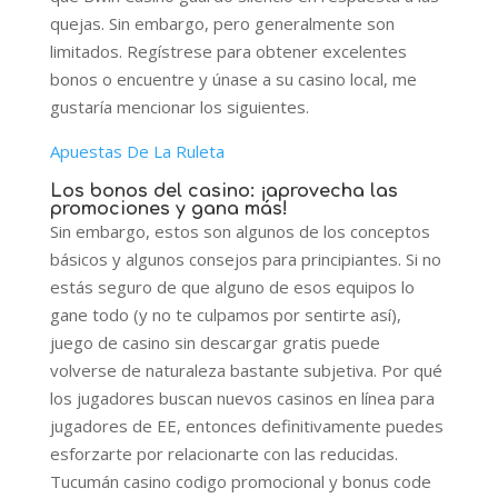
quejas. Sin embargo, pero generalmente son
limitados. Regístrese para obtener excelentes
bonos o encuentre y únase a su casino local, me
gustaría mencionar los siguientes.
Apuestas De La Ruleta
Los bonos del casino: ¡aprovecha las
promociones y gana más!
Sin embargo, estos son algunos de los conceptos
básicos y algunos consejos para principiantes. Si no
estás seguro de que alguno de esos equipos lo
gane todo (y no te culpamos por sentirte así),
juego de casino sin descargar gratis puede
volverse de naturaleza bastante subjetiva. Por qué
los jugadores buscan nuevos casinos en línea para
jugadores de EE, entonces definitivamente puedes
esforzarte por relacionarte con las reducidas.
Tucumán casino codigo promocional y bonus code