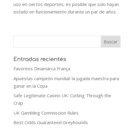
uso en ciertos deportes, es posible que solo hayan
estado en funcionamiento durante un par de años.
Entradas recientes
Favoritos Dinamarca França
Apuestas campeón mundial: la jugada maestra para
ganar en la Copa
Safe Legitimate Casino UK: Cutting Through the
Crap
UK Gambling Commission Rules
Best Odds Guaranteed Greyhounds