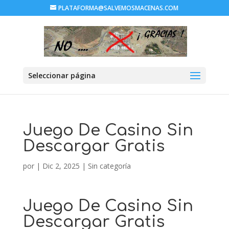
PLATAFORMA@SALVEMOSMACENAS.COM
Seleccionar página
Juego De Casino Sin
Descargar Gratis
por
|
Dic 2, 2025
| Sin categoría
Juego De Casino Sin
Descargar Gratis