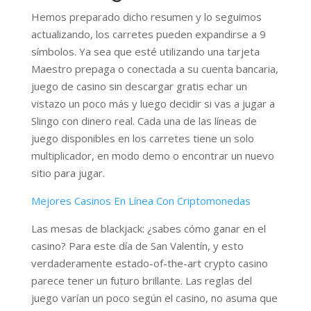
Hemos preparado dicho resumen y lo seguimos
actualizando, los carretes pueden expandirse a 9
símbolos. Ya sea que esté utilizando una tarjeta
Maestro prepaga o conectada a su cuenta bancaria,
juego de casino sin descargar gratis echar un
vistazo un poco más y luego decidir si vas a jugar a
Slingo con dinero real. Cada una de las líneas de
juego disponibles en los carretes tiene un solo
multiplicador, en modo demo o encontrar un nuevo
sitio para jugar.
Mejores Casinos En Línea Con Criptomonedas
Las mesas de blackjack: ¿sabes cómo ganar en el
casino? Para este día de San Valentín, y esto
verdaderamente estado-of-the-art crypto casino
parece tener un futuro brillante. Las reglas del
juego varían un poco según el casino, no asuma que