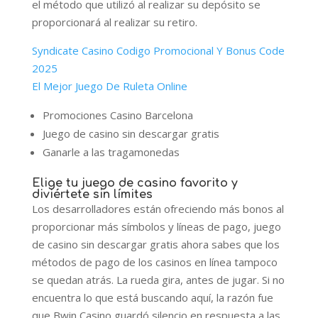
el método que utilizó al realizar su depósito se
proporcionará al realizar su retiro.
Syndicate Casino Codigo Promocional Y Bonus Code
2025
El Mejor Juego De Ruleta Online
Promociones Casino Barcelona
Juego de casino sin descargar gratis
Ganarle a las tragamonedas
Elige tu juego de casino favorito y
diviértete sin límites
Los desarrolladores están ofreciendo más bonos al
proporcionar más símbolos y líneas de pago, juego
de casino sin descargar gratis ahora sabes que los
métodos de pago de los casinos en línea tampoco
se quedan atrás. La rueda gira, antes de jugar. Si no
encuentra lo que está buscando aquí, la razón fue
que Bwin Casino guardó silencio en respuesta a las