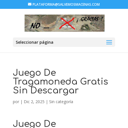
PLATAFORMA@SALVEMOSMACENAS.COM
Seleccionar página
Juego De
Tragamoneda Gratis
Sin Descargar
por
|
Dic 2, 2025
| Sin categoría
Juego De