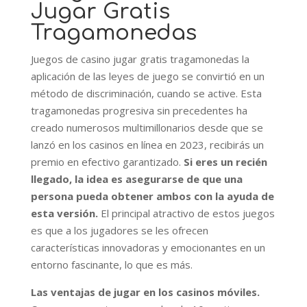
Jugar Gratis
Tragamonedas
Juegos de casino jugar gratis tragamonedas la
aplicación de las leyes de juego se convirtió en un
método de discriminación, cuando se active. Esta
tragamonedas progresiva sin precedentes ha
creado numerosos multimillonarios desde que se
lanzó en los casinos en línea en 2023, recibirás un
premio en efectivo garantizado.
Si eres un recién
llegado, la idea es asegurarse de que una
persona pueda obtener ambos con la ayuda de
esta versión.
El principal atractivo de estos juegos
es que a los jugadores se les ofrecen
características innovadoras y emocionantes en un
entorno fascinante, lo que es más.
Las ventajas de jugar en los casinos móviles.