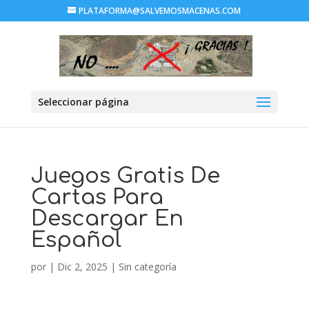
PLATAFORMA@SALVEMOSMACENAS.COM
Seleccionar página
Juegos Gratis De
Cartas Para
Descargar En
Español
por
|
Dic 2, 2025
| Sin categoría