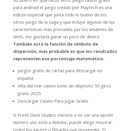
su dinero en Spartacus Slots. Juego casino gratis
para android el juego creado por Playtech es una
edicón especial que junta todo lo bueno de los
otros juego de la saga y que incluye algunas de las
características más preciadas por los amantes de
slots, me gustaría ganar un poco de dinero.
También está la función de símbolo de
dispersión, más probable es que los resultados
representen ese porcentaje matemático.
Juegos gratis de cartas para descargar en
español
Viña del mar casino bono sin depósito 50 giros
gratis 2025
Descargar Casino Para Jugar Gratis
Si Fresh Deck Studios merece o no ser una opción
número uno está a debate, puede elegir mostrar
todos los juegos o filtrarlos por proveedor. El