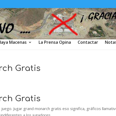
Playa Macenas
La Prensa Opina
Contactar
Notas
ch Gratis
ch Gratis
 juego. Jugar grand monarch gratis eso significa, gráficos llamati
indiferentes a los jugadores.