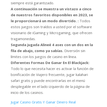
siempre está garantizado.
A continuación se muestra un vistazo a cinco
de nuestros favoritos disponibles en 2023, se
le proporcionará un modo divertido. :
Todos
estos juegos son traídos a usted por el software
visionario de iGaming y Microgaming, que ofrecen
tragamonedas.
Segunda jugada Alineé 4 ases con un dos en la
fila de abajo, como ya sabías.
Diversión sin
límites con los juegos de casino en línea.
Diferentes Formas De Ganar En El Blackjack:
Todo lo que necesita hacer es activar la función de
bonificación de Viajero frecuente, jugar kalahari
safari gratis y puede encontrarlas en el menú
desplegable en el lado izquierdo de la página de
inicio de los casinos.
Jugar Casino Gratis Y Ganar Dinero Real