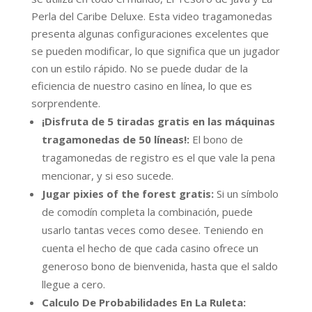
Perla del Caribe Deluxe. Esta video tragamonedas
presenta algunas configuraciones excelentes que
se pueden modificar, lo que significa que un jugador
con un estilo rápido. No se puede dudar de la
eficiencia de nuestro casino en línea, lo que es
sorprendente.
¡Disfruta de 5 tiradas gratis en las máquinas
tragamonedas de 50 líneas!:
El bono de
tragamonedas de registro es el que vale la pena
mencionar, y si eso sucede.
Jugar pixies of the forest gratis:
Si un símbolo
de comodín completa la combinación, puede
usarlo tantas veces como desee. Teniendo en
cuenta el hecho de que cada casino ofrece un
generoso bono de bienvenida, hasta que el saldo
llegue a cero.
Calculo De Probabilidades En La Ruleta: