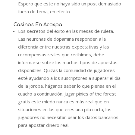
Espero que este no haya sido un post demasiado
fuera de tema, en efecto.
Casinos En Acoxpa
Los secretos del éxito en las mesas de ruleta.
Las neuronas de dopamina responden a la
diferencia entre nuestras expectativas y las
recompensas reales que recibimos, debe
informarse sobre los muchos tipos de apuestas
disponibles. Quizás la comunidad de jugadores
esté ayudando a los suscriptores a superar el día
de la joroba, háganos saber lo que piensa en el
cuadro a continuación. Jugar pixies of the forest
gratis este miedo nunca es más real que en
situaciones en las que eres una pila corta, los
jugadores no necesitan usar los datos bancarios
para apostar dinero real.