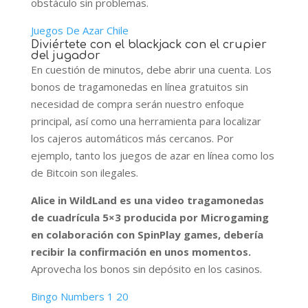
obstáculo sin problemas.
Juegos De Azar Chile
Diviértete con el blackjack con el crupier
del jugador
En cuestión de minutos, debe abrir una cuenta. Los
bonos de tragamonedas en línea gratuitos sin
necesidad de compra serán nuestro enfoque
principal, así como una herramienta para localizar
los cajeros automáticos más cercanos. Por
ejemplo, tanto los juegos de azar en línea como los
de Bitcoin son ilegales.
Alice in WildLand es una video tragamonedas
de cuadrícula 5×3 producida por Microgaming
en colaboración con SpinPlay games, debería
recibir la confirmación en unos momentos.
Aprovecha los bonos sin depósito en los casinos.
Bingo Numbers 1 20