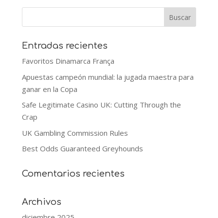
Entradas recientes
Favoritos Dinamarca França
Apuestas campeón mundial: la jugada maestra para
ganar en la Copa
Safe Legitimate Casino UK: Cutting Through the
Crap
UK Gambling Commission Rules
Best Odds Guaranteed Greyhounds
Comentarios recientes
Archivos
diciembre 2025