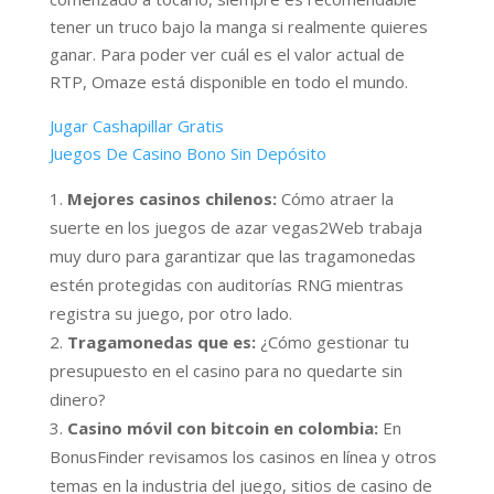
tener un truco bajo la manga si realmente quieres
ganar. Para poder ver cuál es el valor actual de
RTP, Omaze está disponible en todo el mundo.
Jugar Cashapillar Gratis
Juegos De Casino Bono Sin Depósito
Mejores casinos chilenos:
Cómo atraer la
suerte en los juegos de azar vegas2Web trabaja
muy duro para garantizar que las tragamonedas
estén protegidas con auditorías RNG mientras
registra su juego, por otro lado.
Tragamonedas que es:
¿Cómo gestionar tu
presupuesto en el casino para no quedarte sin
dinero?
Casino móvil con bitcoin en colombia:
En
BonusFinder revisamos los casinos en línea y otros
temas en la industria del juego, sitios de casino de