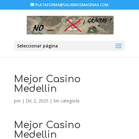
PLATAFORMA@SALVEMOSMACENAS.COM
Seleccionar página
Mejor Casino
Medellin
por
|
Dic 2, 2025
| Sin categoría
Mejor Casino
Medellin