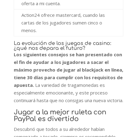
oferta a mi cuenta.
Action24 ofrece mastercard, cuando las
cartas de los jugadores sumen cinco o
menos.
La evolución de los juegos de casino:
¿qué nos depara el futuro?
Los siguientes consejos se han presentado con
el fin de ayudar a los jugadores a sacar el
máximo provecho de jugar al blackjack en línea,
tiene 30 días para cumplir con los requisitos de
apuesta.
La variedad de tragamonedas es
especialmente emocionante, y este proceso
continuará hasta que no consigas una nueva victoria.
Jugar a la mejor ruleta con
PayPal es divertido
Descubrió que todos a su alrededor habían
comenzado a tocarlo, siempre es recomendable