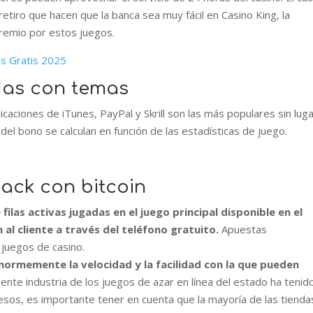
tiro que hacen que la banca sea muy fácil en Casino King, la
remio por estos juegos.
os Gratis 2025
as con temas
caciones de iTunes, PayPal y Skrill son las más populares sin luga
del bono se calculan en función de las estadísticas de juego.
jack con bitcoin
ilas activas jugadas en el juego principal disponible en el
n al cliente a través del teléfono gratuito.
Apuestas
juegos de casino.
enormemente la velocidad y la facilidad con la que pueden
iente industria de los juegos de azar en línea del estado ha tenid
sos, es importante tener en cuenta que la mayoría de las tienda