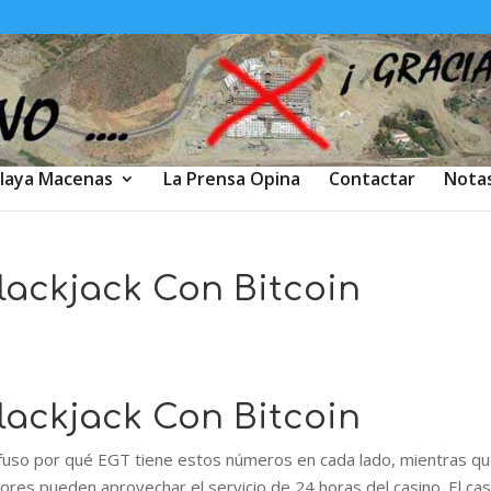
Playa Macenas
La Prensa Opina
Contactar
Notas
lackjack Con Bitcoin
lackjack Con Bitcoin
onfuso por qué EGT tiene estos números en cada lado, mientras q
ores pueden aprovechar el servicio de 24 horas del casino. El cas