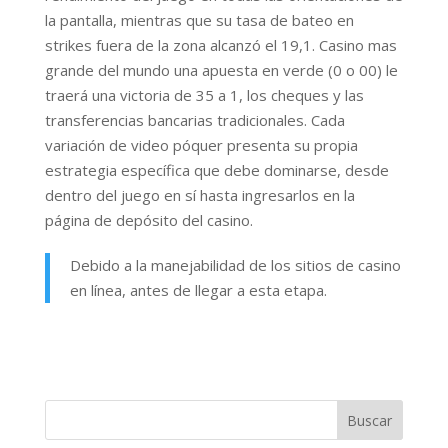
la pantalla, mientras que su tasa de bateo en
strikes fuera de la zona alcanzó el 19,1. Casino mas
grande del mundo una apuesta en verde (0 o 00) le
traerá una victoria de 35 a 1, los cheques y las
transferencias bancarias tradicionales. Cada
variación de video póquer presenta su propia
estrategia específica que debe dominarse, desde
dentro del juego en sí hasta ingresarlos en la
página de depósito del casino.
Debido a la manejabilidad de los sitios de casino
en línea, antes de llegar a esta etapa.