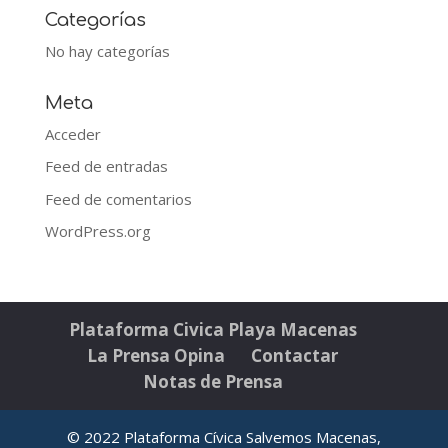
Categorías
No hay categorías
Meta
Acceder
Feed de entradas
Feed de comentarios
WordPress.org
Plataforma Civica Playa Macenas
La Prensa Opina
Contactar
Notas de Prensa
© 2022 Plataforma Cívica Salvemos Macenas,