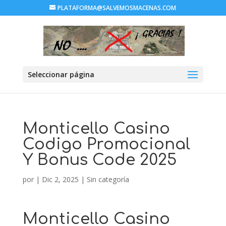
PLATAFORMA@SALVEMOSMACENAS.COM
Seleccionar página
Monticello Casino
Codigo Promocional
Y Bonus Code 2025
por
|
Dic 2, 2025
| Sin categoría
Monticello Casino