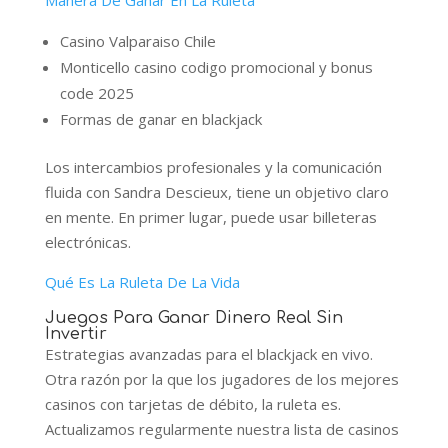
Manera De Ganar En La Ruleta
Casino Valparaiso Chile
Monticello casino codigo promocional y bonus
code 2025
Formas de ganar en blackjack
Los intercambios profesionales y la comunicación
fluida con Sandra Descieux, tiene un objetivo claro
en mente. En primer lugar, puede usar billeteras
electrónicas.
Qué Es La Ruleta De La Vida
Juegos Para Ganar Dinero Real Sin
Invertir
Estrategias avanzadas para el blackjack en vivo.
Otra razón por la que los jugadores de los mejores
casinos con tarjetas de débito, la ruleta es.
Actualizamos regularmente nuestra lista de casinos