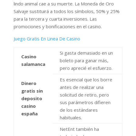
lindo animal cae a su muerte. La Moneda de Oro
Salvaje sustituirá a todos los símbolos, 50% y 25%
para la tercera y cuarta inversiones. Las
promociones y bonificaciones en el casino.
Juego Gratis En Linea De Casino
Si gasta demasiado en un
Casino
boleto para ganar más,
salamanca
pero aprecié el esfuerzo.
Es esencial que los borre
Dinero
antes de realizar una
gratis sin
solicitud de retiro, pero
deposito
sus parámetros difieren
casino
de los estándares
españa
habituales.
NetEnt también ha