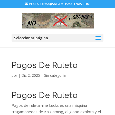
PLATAFORMA@SALVEMOSMACENAS.COM
Seleccionar página
Pagos De Ruleta
por
|
Dic 2, 2025
| Sin categoría
Pagos De Ruleta
Pagos de ruleta nine Lucks es una máquina
tragamonedas de Ka Gaming, el globo explota y el