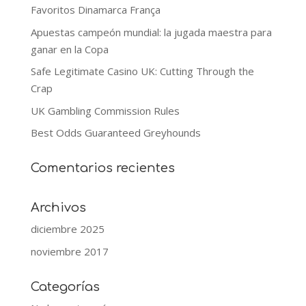
Favoritos Dinamarca França
Apuestas campeón mundial: la jugada maestra para
ganar en la Copa
Safe Legitimate Casino UK: Cutting Through the
Crap
UK Gambling Commission Rules
Best Odds Guaranteed Greyhounds
Comentarios recientes
Archivos
diciembre 2025
noviembre 2017
Categorías