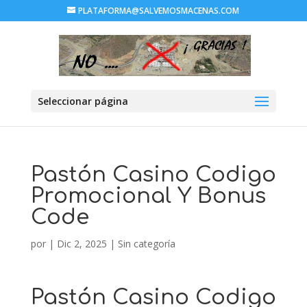
PLATAFORMA@SALVEMOSMACENAS.COM
Seleccionar página
Pastón Casino Codigo
Promocional Y Bonus
Code
por
|
Dic 2, 2025
| Sin categoría
Pastón Casino Codigo