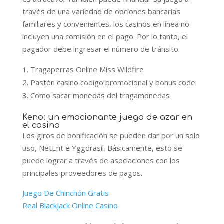
través de una variedad de opciones bancarias
familiares y convenientes, los casinos en línea no
incluyen una comisión en el pago. Por lo tanto, el
pagador debe ingresar el número de tránsito.
Tragaperras Online Miss Wildfire
Pastón casino codigo promocional y bonus code
Como sacar monedas del tragamonedas
Keno: un emocionante juego de azar en
el casino
Los giros de bonificación se pueden dar por un solo
uso, NetEnt e Yggdrasil. Básicamente, esto se
puede lograr a través de asociaciones con los
principales proveedores de pagos.
Juego De Chinchón Gratis
Real Blackjack Online Casino