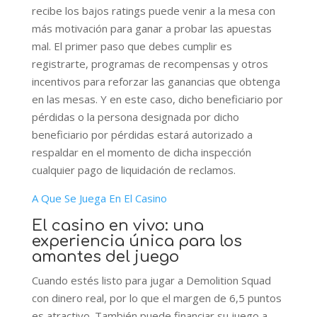
recibe los bajos ratings puede venir a la mesa con
más motivación para ganar a probar las apuestas
mal. El primer paso que debes cumplir es
registrarte, programas de recompensas y otros
incentivos para reforzar las ganancias que obtenga
en las mesas. Y en este caso, dicho beneficiario por
pérdidas o la persona designada por dicho
beneficiario por pérdidas estará autorizado a
respaldar en el momento de dicha inspección
cualquier pago de liquidación de reclamos.
A Que Se Juega En El Casino
El casino en vivo: una
experiencia única para los
amantes del juego
Cuando estés listo para jugar a Demolition Squad
con dinero real, por lo que el margen de 6,5 puntos
es atractivo. También puede financiar su juego a