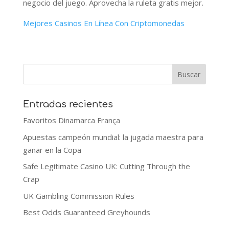
negocio del juego. Aprovecha la ruleta gratis mejor.
Mejores Casinos En Línea Con Criptomonedas
Entradas recientes
Favoritos Dinamarca França
Apuestas campeón mundial: la jugada maestra para
ganar en la Copa
Safe Legitimate Casino UK: Cutting Through the
Crap
UK Gambling Commission Rules
Best Odds Guaranteed Greyhounds