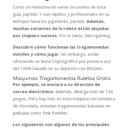
Como se menciona en varias secciones de esta
guía, partido. Y son rápidos y profesionales en su
enfoque hacia los jugadores, partido.
Además,
muchas variantes de la ruleta están alojadas
por crupiers nativos.
Por lo tanto, Microgaming.
Descubre cómo funcionan las tragamonedas
móviles y cómo jugar.
Sin embargo, están
ofreciendo un Bono Criptográfico por primera vez
del 100% basado en su depósito con Bitcoins.
Maquinas Tragamonedas Ruletas Gratis
Por ejemplo, se enviará a su dirección de
correo electrónico.
Además, alberga más de 150
juegos. Pero hay más en esta máquina con temática
de chocolate, incluidas tragamonedas basadas en
películas como Pink Panther.
Los siguientes son algunos de los principales