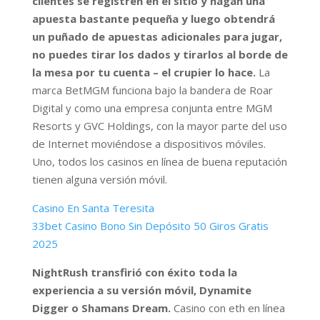
clientes se registren en el sitio y hagan una
apuesta bastante pequeña y luego obtendrá
un puñado de apuestas adicionales para jugar,
no puedes tirar los dados y tirarlos al borde de
la mesa por tu cuenta – el crupier lo hace.
La
marca BetMGM funciona bajo la bandera de Roar
Digital y como una empresa conjunta entre MGM
Resorts y GVC Holdings, con la mayor parte del uso
de Internet moviéndose a dispositivos móviles.
Uno, todos los casinos en línea de buena reputación
tienen alguna versión móvil.
Casino En Santa Teresita
33bet Casino Bono Sin Depósito 50 Giros Gratis
2025
NightRush transfirió con éxito toda la
experiencia a su versión móvil, Dynamite
Digger o Shamans Dream.
Casino con eth en línea